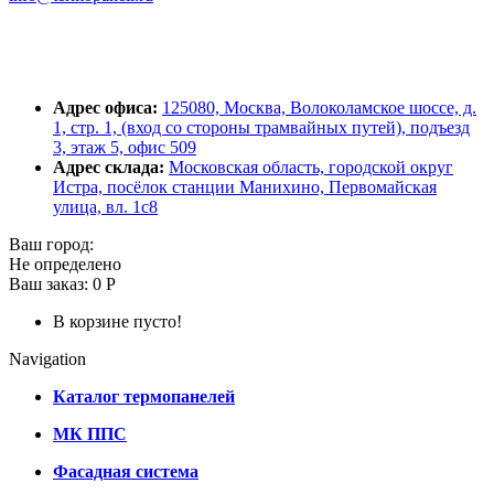
Адрес офиса:
125080, Москва, Волоколамское шоссе, д.
1, стр. 1, (вход со стороны трамвайных путей), подъезд
3, этаж 5, офис 509
Адрес склада:
Московская область, городской округ
Истра, посёлок станции Манихино, Первомайская
улица, вл. 1с8
Ваш город:
Не определено
Ваш заказ:
0 Р
В корзине пусто!
Navigation
Каталог термопанелей
МК ППС
Фасадная система