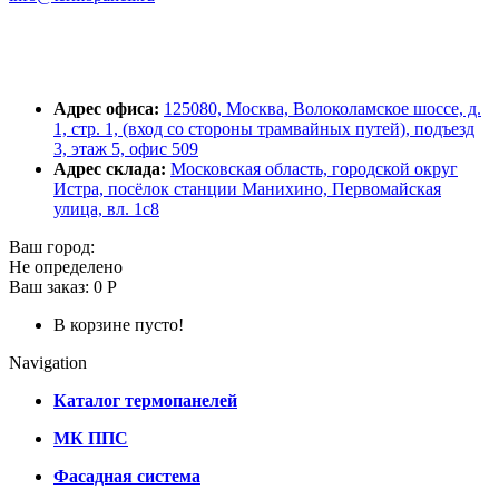
Адрес офиса:
125080, Москва, Волоколамское шоссе, д.
1, стр. 1, (вход со стороны трамвайных путей), подъезд
3, этаж 5, офис 509
Адрес склада:
Московская область, городской округ
Истра, посёлок станции Манихино, Первомайская
улица, вл. 1с8
Ваш город:
Не определено
Ваш заказ:
0 Р
В корзине пусто!
Navigation
Каталог термопанелей
МК ППС
Фасадная система