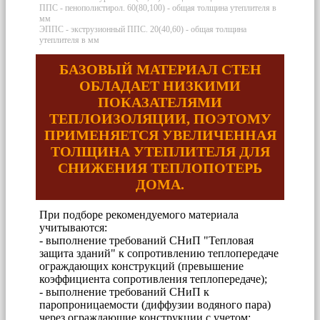
ППС - пенополистирол. 60(80,100) - общая толщина утеплителя в
мм
ЭППС - экструзионный ППС. 20(40,60) - общая толщина
утеплителя в мм
БАЗОВЫЙ МАТЕРИАЛ СТЕН
ОБЛАДАЕТ НИЗКИМИ
ПОКАЗАТЕЛЯМИ
ТЕПЛОИЗОЛЯЦИИ, ПОЭТОМУ
ПРИМЕНЯЕТСЯ УВЕЛИЧЕННАЯ
ТОЛЩИНА УТЕПЛИТЕЛЯ ДЛЯ
СНИЖЕНИЯ ТЕПЛОПОТЕРЬ
ДОМА.
При подборе рекомендуемого материала
учитываются:
- выполнение требований СНиП "Тепловая
защита зданий" к сопротивлению теплопередаче
ограждающих конструкций (превышение
коэффициента сопротивления теплопередаче);
- выполнение требований СНиП к
паропроницаемости (диффузии водяного пара)
через ограждающие конструкции с учетом: