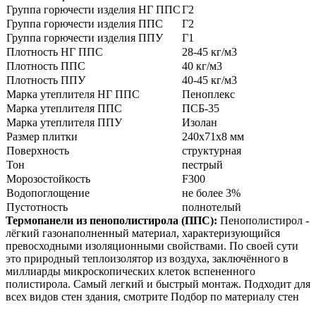
Группа горючести изделия НГ ППС
Г2
Группа горючести изделия ППС
Г2
Группа горючести изделия ППУ
Г1
Плотность НГ ППС
28-45 кг/м3
Плотность ППС
40 кг/м3
Плотность ППУ
40-45 кг/м3
Марка утеплителя НГ ППС
Пеноплекс
Марка утеплителя ППС
ПСБ-35
Марка утеплителя ППУ
Изолан
Размер плитки
240x71x8 мм
Поверхность
структурная
Тон
пестрый
Морозостойкость
F300
Водопоглощение
не более 3%
Пустотность
полнотелый
Термопанели из пенополистирола (ППС):
Пенополистирол -
лёгкий газонаполненный материал, характеризующийся
превосходными изоляционными свойствами. По своей сути
это природный теплоизолятор из воздуха, заключённого в
миллиарды микроскопических клеток вспененного
полистирола. Самый легкий и быстрый монтаж. Подходит для
всех видов стен здания, смотрите Подбор по материалу стен