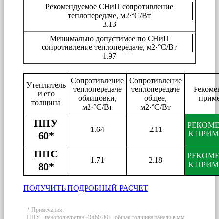
Рекомендуемое СНиП сопротивление
теплопередаче, м2·°C/Вт
3.13
Минимально допустимое по СНиП
сопротивление теплопередаче, м2·°C/Вт
1.97
Сопротивление
Сопротивление
Утеплитель
теплопередаче
теплопередаче
Рекоме
и его
облицовки,
общее,
прим
толщина
м2·°C/Вт
м2·°C/Вт
ППУ
РЕКОМ
1.64
2.11
60*
К ПРИ
ППС
РЕКОМ
1.71
2.18
80*
К ПРИ
ПОЛУЧИТЬ ПОДРОБНЫЙ РАСЧЕТ
* Примечания:
ППУ - пенополиуретан. 40(60,80) - общая толщина панели в мм