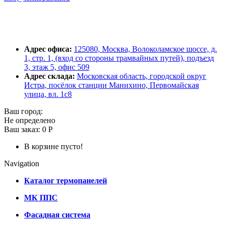
Адрес офиса:
125080, Москва, Волоколамское шоссе, д.
1, стр. 1, (вход со стороны трамвайных путей), подъезд
3, этаж 5, офис 509
Адрес склада:
Московская область, городской округ
Истра, посёлок станции Манихино, Первомайская
улица, вл. 1с8
Ваш город:
Не определено
Ваш заказ:
0 Р
В корзине пусто!
Navigation
Каталог термопанелей
МК ППС
Фасадная система