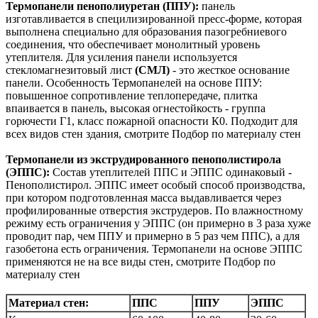
Термопанели пенополиуретан (ППУ):
панель
изготавливается в специлизированной пресс-форме, которая
выполнена специально для образования пазогребниевого
соединения, что обеспечивает монолитный уровень
утеплителя. Для усиления панели используется
стекломагнезитовый лист
(СМЛ)
- это жесткое основание
панели. Особенность Термопанелей на основе ППУ:
повышенное сопротивление теплопередаче, плитка
впаивается в панель, высокая огнестойкость - группа
горючести Г1, класс пожарной опасности К0. Подходит для
всех видов стен здания, смотрите Подбор по материалу стен
Термопанели из экструдированного пенополистирола
(ЭППС):
Состав утеплителей ППС и ЭППС одинаковый -
Пенополистирол. ЭППС имеет особый способ производства,
при котором подготовленная масса выдавливается через
профилированные отверстия экструдеров. По влажностному
режиму есть ограничения у ЭППС (он примерно в 3 раза хуже
проводит пар, чем ППУ и примерно в 5 раз чем ППС), а для
газобетона есть ограничения. Термопанели на основе ЭППС
применяются не на все виды стен, смотрите Подбор по
материалу стен
Материал стен:
ППС
ППУ
ЭППС