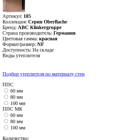
Артикул:
185
Коллекция
:
Серия Oberflache
Бренд
:
ABC Klinkergruppe
Страна производитель
:
Германия
Цветовая гамма
:
красная
Формат/размер
:
NF
Доступность:
На складе
Виды утеплителя
Подбор утеплителя по материалу стен
ППС
60 мм
80 мм
100 мм
ППС МК
60 мм
80 мм
100 мм
Количество: