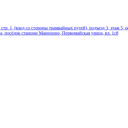
 стр. 1, (вход со стороны трамвайных путей), подъезд 3, этаж 5, 
ра, посёлок станции Манихино, Первомайская улица, вл. 1с8