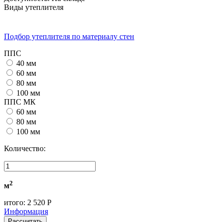
Виды утеплителя
Подбор утеплителя по материалу стен
ППС
40 мм
60 мм
80 мм
100 мм
ППС МК
60 мм
80 мм
100 мм
Количество:
2
м
итого:
2 520 Р
Информация
Рассчитать