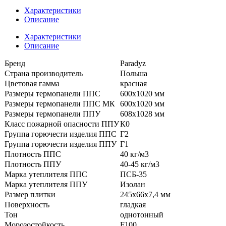
Характеристики
Описание
Характеристики
Описание
Бренд
Paradyz
Страна производитель
Польша
Цветовая гамма
красная
Размеры термопанели ППС
600x1020 мм
Размеры термопанели ППС МК
600x1020 мм
Размеры термопанели ППУ
608x1028 мм
Класс пожарной опасности ППУ
К0
Группа горючести изделия ППС
Г2
Группа горючести изделия ППУ
Г1
Плотность ППС
40 кг/м3
Плотность ППУ
40-45 кг/м3
Марка утеплителя ППС
ПСБ-35
Марка утеплителя ППУ
Изолан
Размер плитки
245x66x7,4 мм
Поверхность
гладкая
Тон
однотонный
Морозостойкость
F100