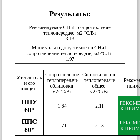
Результаты:
Рекомендуемое СНиП сопротивление
теплопередаче, м2·°C/Вт
3.13
Минимально допустимое по СНиП
сопротивление теплопередаче, м2·°C/Вт
1.97
Сопротивление
Сопротивление
Утеплитель
теплопередаче
теплопередаче
Рекоме
и его
облицовки,
общее,
прим
толщина
м2·°C/Вт
м2·°C/Вт
ППУ
РЕКОМ
1.64
2.11
60*
К ПРИ
ППС
РЕКОМ
1.71
2.18
80*
К ПРИ