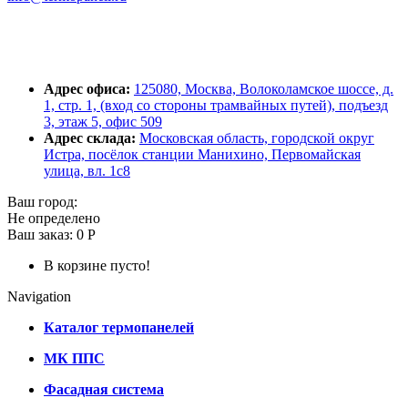
Адрес офиса:
125080, Москва, Волоколамское шоссе, д.
1, стр. 1, (вход со стороны трамвайных путей), подъезд
3, этаж 5, офис 509
Адрес склада:
Московская область, городской округ
Истра, посёлок станции Манихино, Первомайская
улица, вл. 1с8
Ваш город:
Не определено
Ваш заказ:
0 Р
В корзине пусто!
Navigation
Каталог термопанелей
МК ППС
Фасадная система