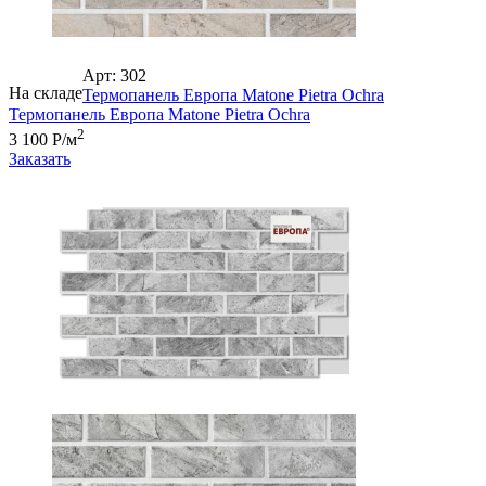
Арт: 302
На складе
Термопанель Европа Matone Pietra Ochra
Термопанель Европа Matone Pietra Ochra
2
3 100 Р/м
Заказать