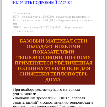
ПОЛУЧИТЬ ПОДРОБНЫЙ РАСЧЕТ
* Примечания:
ППУ - пенополиуретан. 40(60,80) - общая толщина панели в мм
ППС - пенополистирол. 60(80,100) - общая толщина утеплителя в
мм
ЭППС - экструзионный ППС. 20(40,60) - общая толщина
утеплителя в мм
БАЗОВЫЙ МАТЕРИАЛ СТЕН
ОБЛАДАЕТ НИЗКИМИ
ПОКАЗАТЕЛЯМИ
ТЕПЛОИЗОЛЯЦИИ, ПОЭТОМУ
ПРИМЕНЯЕТСЯ УВЕЛИЧЕННАЯ
ТОЛЩИНА УТЕПЛИТЕЛЯ ДЛЯ
СНИЖЕНИЯ ТЕПЛОПОТЕРЬ
ДОМА.
При подборе рекомендуемого материала
учитываются:
- выполнение требований СНиП "Тепловая
защита зданий" к сопротивлению теплопередаче
ограждающих конструкций (превышение