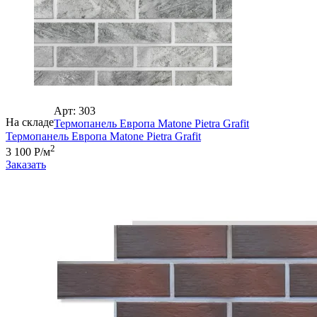
Арт: 303
На складе
Термопанель Европа Matone Pietra Grafit
Термопанель Европа Matone Pietra Grafit
2
3 100 Р/м
Заказать