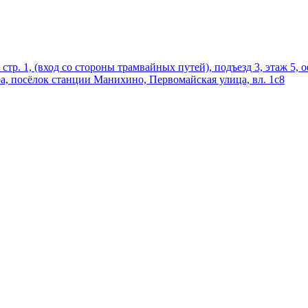
 стр. 1, (вход со стороны трамвайных путей), подъезд 3, этаж 5, 
ра, посёлок станции Манихино, Первомайская улица, вл. 1с8