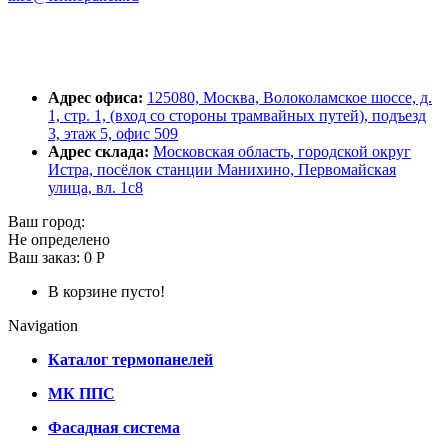
Адрес офиса:
125080, Москва, Волоколамское шоссе, д.
1, стр. 1, (вход со стороны трамвайных путей), подъезд
3, этаж 5, офис 509
Адрес склада:
Московская область, городской округ
Истра, посёлок станции Манихино, Первомайская
улица, вл. 1с8
Ваш город:
Не определено
Ваш заказ:
0 Р
В корзине пусто!
Navigation
Каталог термопанелей
МК ППС
Фасадная система