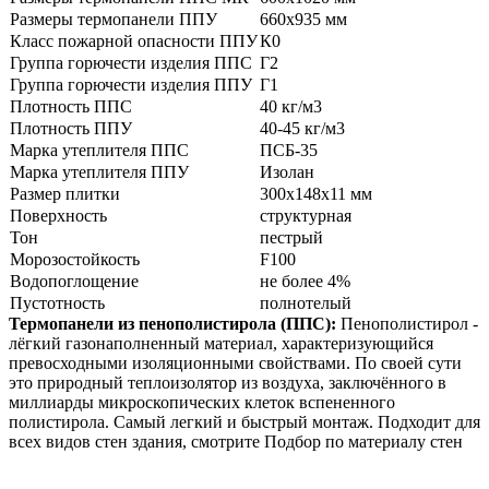
Размеры термопанели ППУ
660x935 мм
Класс пожарной опасности ППУ
К0
Группа горючести изделия ППС
Г2
Группа горючести изделия ППУ
Г1
Плотность ППС
40 кг/м3
Плотность ППУ
40-45 кг/м3
Марка утеплителя ППС
ПСБ-35
Марка утеплителя ППУ
Изолан
Размер плитки
300x148x11 мм
Поверхность
структурная
Тон
пестрый
Морозостойкость
F100
Водопоглощение
не более 4%
Пустотность
полнотелый
Термопанели из пенополистирола (ППС):
Пенополистирол -
лёгкий газонаполненный материал, характеризующийся
превосходными изоляционными свойствами. По своей сути
это природный теплоизолятор из воздуха, заключённого в
миллиарды микроскопических клеток вспененного
полистирола. Самый легкий и быстрый монтаж. Подходит для
всех видов стен здания, смотрите Подбор по материалу стен