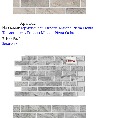
Арт: 302
На складе
Термопанель Европа Matone Pietra Ochra
Термопанель Европа Matone Pietra Ochra
2
3 100 Р/м
Заказать