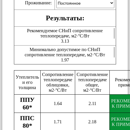
Проживание:
Результаты:
Рекомендуемое СНиП сопротивление
теплопередаче, м2·°C/Вт
3.13
Минимально допустимое по СНиП
сопротивление теплопередаче, м2·°C/Вт
1.97
Сопротивление
Сопротивление
Утеплитель
теплопередаче
теплопередаче
Рекоме
и его
облицовки,
общее,
прим
толщина
м2·°C/Вт
м2·°C/Вт
ППУ
РЕКОМ
1.64
2.11
60*
К ПРИ
ППС
РЕКОМ
1.71
2.18
80*
К ПРИ