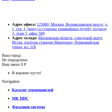
Адрес офиса:
125080, Москва, Волоколамское шоссе, д.
1, стр. 1, (вход со стороны трамвайных путей), подъезд
3, этаж 5, офис 509
Адрес склада:
Московская область, городской округ
Истра, посёлок станции Манихино, Первомайская
улица, вл. 1с8
Ваш город:
Не определено
Ваш заказ:
0 Р
В корзине пусто!
Navigation
Каталог термопанелей
МК ППС
Фасадная система