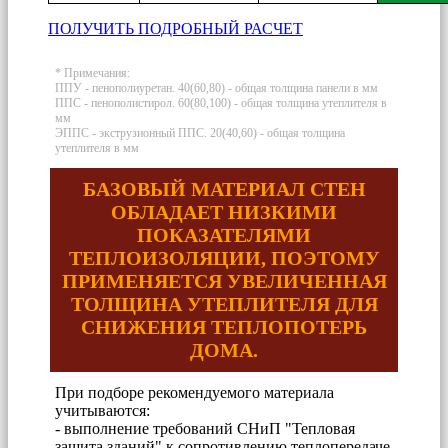
ПОЛУЧИТЬ ПОДРОБНЫЙ РАСЧЕТ
* Примечания:
ППУ - пенополиуретан. 40(60,80) - общая толщина панели в мм
ППС - пенополистирол. 60(80,100) - общая толщина утеплителя в
мм
ЭППС - экструзионный ППС. 20(40,60) - общая толщина
утеплителя в мм
БАЗОВЫЙ МАТЕРИАЛ СТЕН
ОБЛАДАЕТ НИЗКИМИ
ПОКАЗАТЕЛЯМИ
ТЕПЛОИЗОЛЯЦИИ, ПОЭТОМУ
ПРИМЕНЯЕТСЯ УВЕЛИЧЕННАЯ
ТОЛЩИНА УТЕПЛИТЕЛЯ ДЛЯ
СНИЖЕНИЯ ТЕПЛОПОТЕРЬ
ДОМА.
При подборе рекомендуемого материала
учитываются:
- выполнение требований СНиП "Тепловая
защита зданий" к сопротивлению теплопередаче