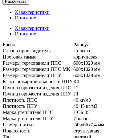
Рассчитать
Характеристики
Описание
Характеристики
Описание
Бренд
Paradyz
Страна производитель
Польша
Цветовая гамма
коричневая
Размеры термопанели ППС
600x1020 мм
Размеры термопанели ППС МК
600x1020 мм
Размеры термопанели ППУ
608x1028 мм
Класс пожарной опасности ППУ
К0
Группа горючести изделия ППС
Г2
Группа горючести изделия ППУ
Г1
Плотность ППС
40 кг/м3
Плотность ППУ
40-45 кг/м3
Марка утеплителя ППС
ПСБ-35
Марка утеплителя ППУ
Изолан
Размер плитки
245x66x7,4 мм
Поверхность
структурная
Тон
пестрый