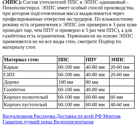
(ЭППС):
Состав утеплителей ППС и ЭППС одинаковый -
Пенополистирол. ЭППС имеет особый способ производства,
при котором подготовленная масса выдавливается через
профилированные отверстия экструдеров. По влажностному
режиму есть ограничения у ЭППС (он примерно в 3 раза хуже
проводит пар, чем ППУ и примерно в 5 раз чем ППС), а для
газобетона есть ограничения. Термопанели на основе ЭППС
применяются не на все виды стен, смотрите Подбор по
материалу стен
Материал стен:
ППС
ППУ
ЭППС
Каркас
60-100 мм
40-80 мм
20-60 мм
СИП
60-100 мм
40-80 мм
20-60 мм
Дерево
100 мм
80 мм
Газобетон
60-100 мм
40-80 мм
Кирпич полнотелый
60-100 мм
60-80 мм
60 мм
Кирпич пустотелый
60-100 мм
60-80 мм
40-60 мм
Визуализация
Рассрочка
Доставка по всей РФ
Монтаж
Гарантия лучшей цены
Видеопрезентация