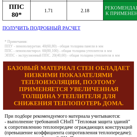
ППС
РЕКОМЕНДА
1.71
2.18
80*
К ПРИМЕНЕ
ПОЛУЧИТЬ ПОДРОБНЫЙ РАСЧЕТ
* Примечания:
ППУ - пенополиуретан. 40(60,80) - общая толщина панели в мм
ППС - пенополистирол. 60(80,100) - общая толщина утеплителя в мм
ЭППС - экструзионный ППС. 20(40,60) - общая толщина утеплителя в мм
БАЗОВЫЙ МАТЕРИАЛ СТЕН ОБЛАДАЕТ
НИЗКИМИ ПОКАЗАТЕЛЯМИ
ТЕПЛОИЗОЛЯЦИИ, ПОЭТОМУ
ПРИМЕНЯЕТСЯ УВЕЛИЧЕННАЯ
ТОЛЩИНА УТЕПЛИТЕЛЯ ДЛЯ
СНИЖЕНИЯ ТЕПЛОПОТЕРЬ ДОМА.
При подборе рекомендуемого материала учитываются:
- выполнение требований СНиП "Тепловая защита зданий"
к сопротивлению теплопередаче ограждающих конструкций
(превышение коэффициента сопротивления теплопередаче);