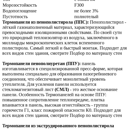
Морозостойкость
F300
Водопоглощение
не более 3%
Пустотность
полнотелый
Термопанели из пенополистирола (ППС):
Пенополистирол -
лёгкий газонаполненный материал, характеризующийся
превосходными изоляционными свойствами. По своей сути
это природный теплоизолятор из воздуха, заключённого в
миллиарды микроскопических клеток вспененного
полистирола. Самый легкий и быстрый монтаж. Подходит для
всех видов стен здания, смотрите Подбор по материалу стен
Термопанели пенополиуретан (ППУ):
панель
изготавливается в специлизированной пресс-форме, которая
выполнена специально для образования пазогребниевого
соединения, что обеспечивает монолитный уровень
утеплителя. Для усиления панели используется
стекломагнезитовый лист
(СМЛ)
- это жесткое основание
панели. Особенность Термопанелей на основе ППУ:
повышенное сопротивление теплопередаче, плитка
впаивается в панель, высокая огнестойкость - группа
горючести Г1, класс пожарной опасности К0. Подходит для
всех видов стен здания, смотрите Подбор по материалу стен
Термопанели из экструдированного пенополистирола