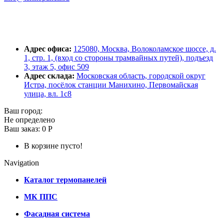
Адрес офиса:
125080, Москва, Волоколамское шоссе, д.
1, стр. 1, (вход со стороны трамвайных путей), подъезд
3, этаж 5, офис 509
Адрес склада:
Московская область, городской округ
Истра, посёлок станции Манихино, Первомайская
улица, вл. 1с8
Ваш город:
Не определено
Ваш заказ:
0 Р
В корзине пусто!
Navigation
Каталог термопанелей
МК ППС
Фасадная система