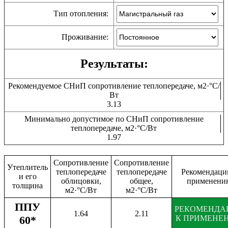
Тип отопления:
Проживание:
Результаты:
Рекомендуемое СНиП сопротивление теплопередаче, м2·°C/
Вт
3.13
Минимально допустимое по СНиП сопротивление
теплопередаче, м2·°C/Вт
1.97
Сопротивление
Сопротивление
Утеплитель
теплопередаче
теплопередаче
Рекомендаци
и его
облицовки,
общее,
применени
толщина
м2·°C/Вт
м2·°C/Вт
ППУ
РЕКОМЕНДА
1.64
2.11
60*
К ПРИМЕНЕ