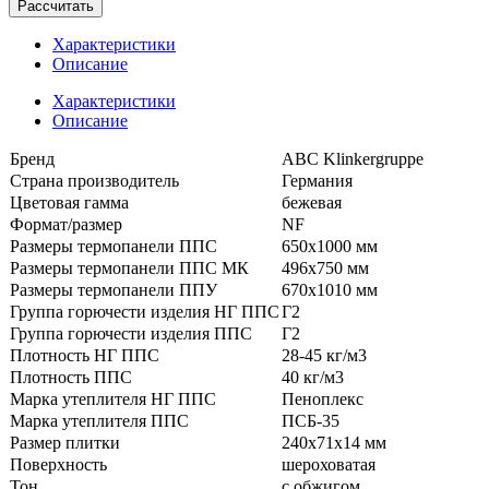
Рассчитать
Характеристики
Описание
Характеристики
Описание
Бренд
ABC Klinkergruppe
Страна производитель
Германия
Цветовая гамма
бежевая
Формат/размер
NF
Размеры термопанели ППС
650x1000 мм
Размеры термопанели ППС МК
496x750 мм
Размеры термопанели ППУ
670x1010 мм
Группа горючести изделия НГ ППС
Г2
Группа горючести изделия ППС
Г2
Плотность НГ ППС
28-45 кг/м3
Плотность ППС
40 кг/м3
Марка утеплителя НГ ППС
Пеноплекс
Марка утеплителя ППС
ПСБ-35
Размер плитки
240x71x14 мм
Поверхность
шероховатая
Тон
с обжигом